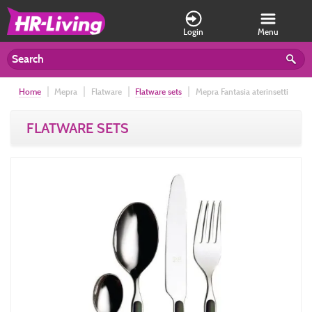
Login
Menu
Home
Mepra
Flatware
Flatware sets
Mepra Fantasia aterinsetti
Wenge (24 osaa)
FLATWARE SETS